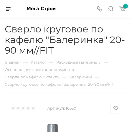
0
Сверло круговое по
кафелю "Балеринка" 20-
90 мм//FIT
—
—
—
Главная
Каталог
Расходные материалы
—
Оснастка для электроинструмента
—
—
Сверла по кафелю и стеклу
Балеринки
Сверло круговое по кафелю "Балеринка" 20-90 мм//FIT
Артикул:
16530