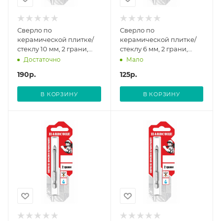
Сверло по
Сверло по
керамической плитке/
керамической плитке/
стеклу 10 мм, 2 грани,
стеклу 6 мм, 2 грани,
шестигр. хвостовик//
шестигр. хвостовик//
Достаточно
Мало
Hardcore
Hardcore
190
р.
125
р.
В КОРЗИНУ
В КОРЗИНУ