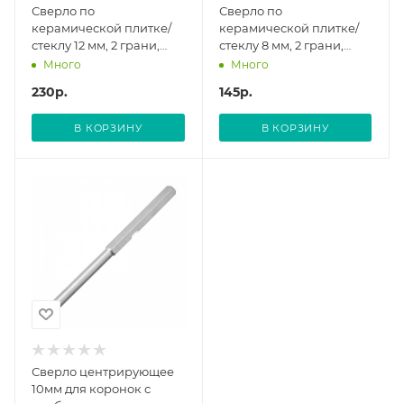
Сверло по
Сверло по
керамической плитке/
керамической плитке/
стеклу 12 мм, 2 грани,
стеклу 8 мм, 2 грани,
шестигр. хвостовик//
шестигр. хвостовик//
Много
Много
Hardcore
Hardcore
230
р.
145
р.
В КОРЗИНУ
В КОРЗИНУ
Сверло центрирующее
10мм для коронок с