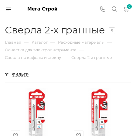
0
Сверла 2-х гранные
5
—
—
—
Главная
Каталог
Расходные материалы
—
Оснастка для электроинструмента
—
Сверла по кафелю и стеклу
Сверла 2-х гранные
ФИЛЬТР