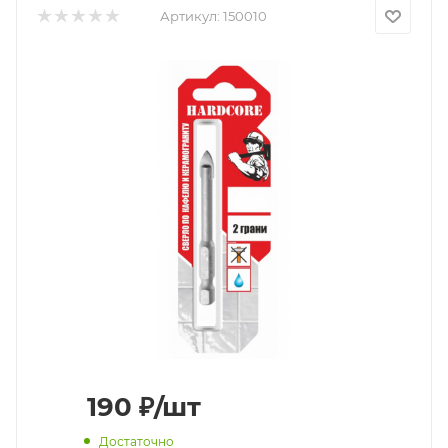
Артикул:
150010
190
₽
/шт
Достаточно