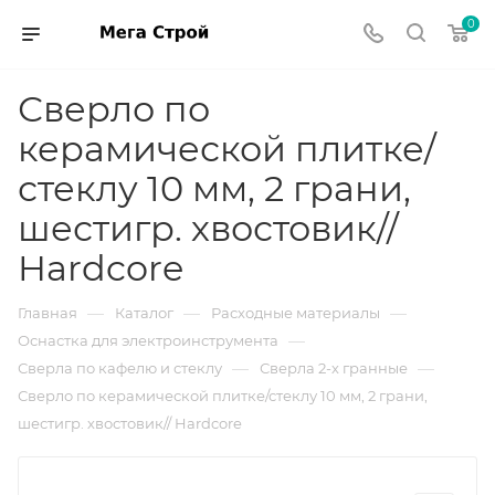
0
Сверло по
керамической плитке/
стеклу 10 мм, 2 грани,
шестигр. хвостовик//
Hardcore
—
—
—
Главная
Каталог
Расходные материалы
—
Оснастка для электроинструмента
—
—
Сверла по кафелю и стеклу
Сверла 2-х гранные
Сверло по керамической плитке/стеклу 10 мм, 2 грани,
шестигр. хвостовик// Hardcore