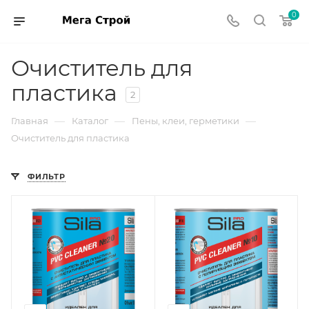
0
Очиститель для
пластика
2
—
—
—
Главная
Каталог
Пены, клеи, герметики
Очиститель для пластика
ФИЛЬТР