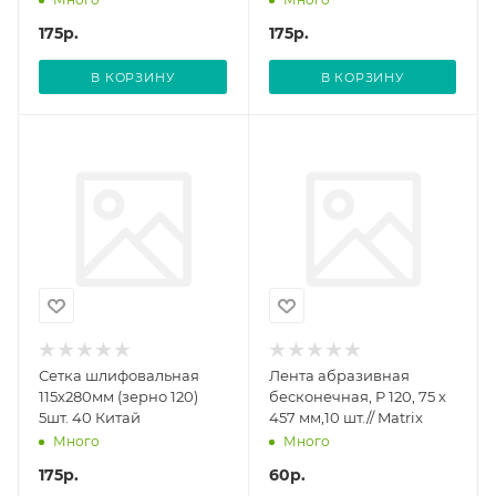
175
р.
175
р.
В КОРЗИНУ
В КОРЗИНУ
Сетка шлифовальная
Лента абразивная
115х280мм (зерно 120)
бесконечная, P 120, 75 х
5шт. 40 Китай
457 мм,10 шт.// Matrix
Много
Много
175
р.
60
р.