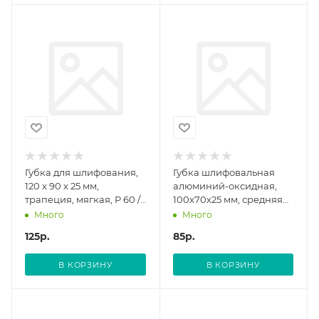
Губка для шлифования,
Губка шлифовальная
120 х 90 х 25 мм,
алюминий-оксидная,
трапеция, мягкая, P 60 //
100х70х25 мм, средняя
MATRIX
жесткость Р 120 FIT
Много
Много
125
р.
85
р.
В КОРЗИНУ
В КОРЗИНУ