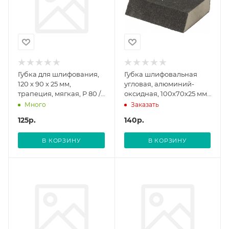
Губка для шлифования,
Губка шлифовальная
120 х 90 х 25 мм,
угловая, алюминий-
трапеция, мягкая, P 80 //
оксидная, 100х70х25 мм,
MATRIX
средняя жесткость Р 120
Много
Заказать
FIT
125
р.
140
р.
В КОРЗИНУ
В КОРЗИНУ