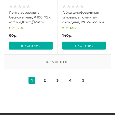
Лента абразивная
Губка шлифовальная
бесконечная, P 100, 75 х
угловая, алюминий-
457 мм,10 шт.// Matrix
оксидная, 100х70х25 мм,
средняя жесткость Р 360
Много
Много
FIT
60
р.
140
р.
В КОРЗИНУ
В КОРЗИНУ
ПОКАЗАТЬ ЕЩЕ
1
2
3
4
5