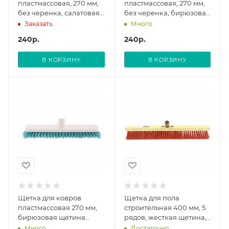
пластмассовая, 270 мм,
пластмассовая, 270 мм,
без черенка, салатовая
без черенка, бирюзовая
щетина, Home// Palisad
щетина Home// Palisad
Заказать
Много
240
р.
240
р.
В КОРЗИНУ
В КОРЗИНУ
Щетка для ковров
Щетка для пола
пластмассовая 270 мм,
строительная 400 мм, 5
бирюзовая щетина
рядов, жесткая щетина,
Home// Palisad
железная тулейка, без
Много
Достаточно