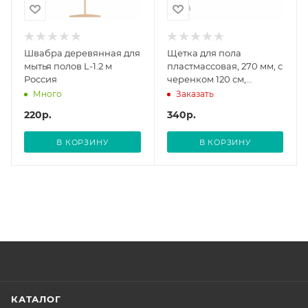
Швабра деревянная для
Щетка для пола
мытья полов L-1.2 м
пластмассовая, 270 мм, с
Россия
черенком 120 см,
салатовая щетина,
Много
Заказать
Home// Palisad
220
р.
340
р.
В КОРЗИНУ
В КОРЗИНУ
КАТАЛОГ