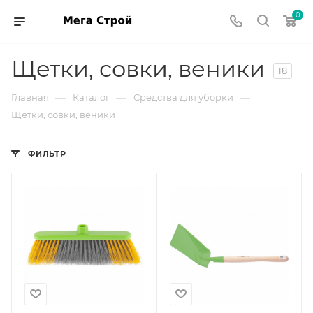
0
Щетки, совки, веники
18
—
—
—
Главная
Каталог
Средства для уборки
Щетки, совки, веники
ФИЛЬТР