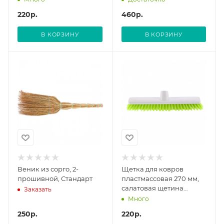
черенка// Сибртех
220
р.
460
р.
В КОРЗИНУ
В КОРЗИНУ
Веник из сорго, 2-
Щетка для ковров
прошивной, Стандарт
пластмассовая 270 мм,
салатовая щетина
Заказать
Home// Palisad
Много
250
р.
220
р.