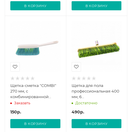
В КОРЗИНУ
В КОРЗИНУ
Щетка-сметка "COMBI"
Щетка для пола
270 мм, с
профессиональная 400
комбинированной
мм, 6
щетиной // Home Palisad
ряд.,длинная щетина,железн.
Заказать
Достаточно
без черенка// Сибртех
150
р.
490
р.
В КОРЗИНУ
В КОРЗИНУ