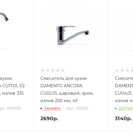
кухни
Смеситель для кухни
Смесите
U17.01, 1/2
DAMENTO ANCORA
DAMENT
, излив 335
CU02,01, шаровый, хром,
CU04,01
излив 200 мм, п/г
излив 44
рт.: 000030
Заказать
Арт.: 000231
Достат
2690
р.
3140
р.