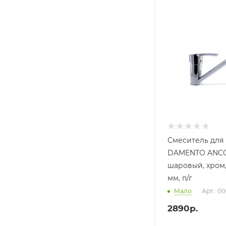
Смеситель для 
DAMENTO ANCOR
шаровый, хром,
мм, п/г
Мало
Арт.: 0
2890
р.