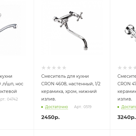
кухни
Смеситель для кухни
Смесите
CRON 4608, настенный, 1/2
CRON 47
локтевой
керамика, хром, нижний
керамик
излив.
излив.
рт.: 04742
Достаточно
Арт.: 0519
Достат
2450
р.
3240
р.