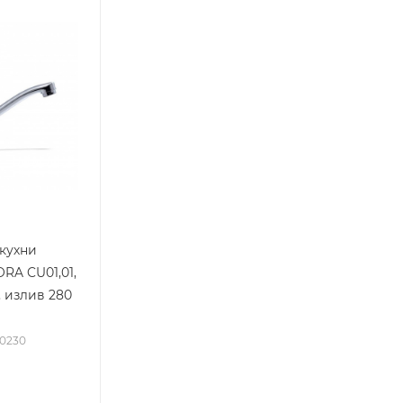
кухни
A CU01,01,
 излив 280
00230