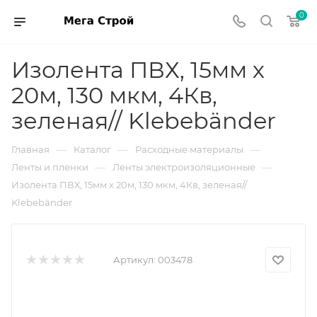
0
Изолента ПВХ, 15мм х
20м, 130 мкм, 4Кв,
зеленая// Klebebänder
—
—
—
Главная
Каталог
Расходные материалы
—
—
Ленты и пленки
Ленты электроизоляционные
Изолента ПВХ, 15мм х 20м, 130 мкм, 4Кв, зеленая//
Klebebänder
Артикул:
003478