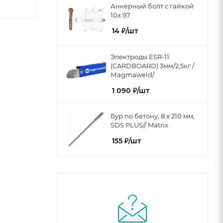
Анкерный болт с гайкой
10х 97
14
₽
/шт
Электроды ESR-11
(CARDBOARD) 3мм/2,5кг /
Мagmaweld/
1 090
₽
/шт
Бур по бетону, 8 x 210 мм,
SDS PLUS// Matrix
155
₽
/шт