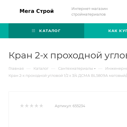
Интернет-магазин
стройматериалов
КАТАЛОГ
КАК КУ
Кран 2-х проходной угло
—
—
—
Главная
Каталог
Сантехматериалы
Инженерны
Кран 2-х проходной угловой 1/2 х 3/4 ДСМА BL5809А матовый//
Артикул:
655234