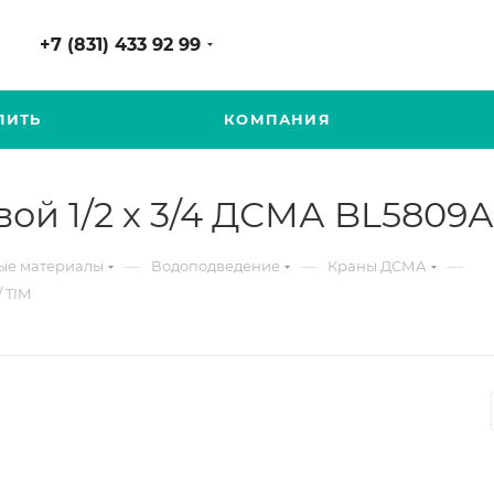
+7 (831) 433 92 99
ПИТЬ
КОМПАНИЯ
вой 1/2 х 3/4 ДСМА BL5809А
—
—
—
е материалы
Водоподведение
Краны ДСМА
 TIM