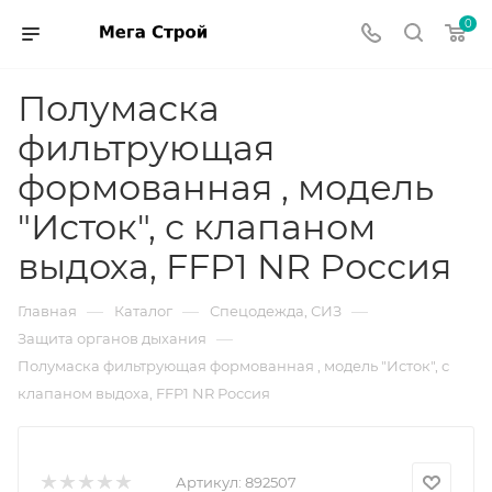
0
Полумаска
фильтрующая
формованная , модель
"Исток", с клапаном
выдоха, FFP1 NR Россия
—
—
—
Главная
Каталог
Спецодежда, СИЗ
—
Защита органов дыхания
Полумаска фильтрующая формованная , модель "Исток", с
клапаном выдоха, FFP1 NR Россия
Артикул:
892507