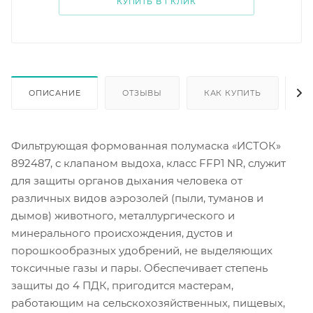
КУПИТЬ В 1 КЛИК
ОПИСАНИЕ
ОТЗЫВЫ
КАК КУПИТЬ
О
Фильтрующая формованная полумаска «ИСТОК»
892487, с клапаном выдоха, класс FFP1 NR, служит
для защиты органов дыхания человека от
различных видов аэрозолей (пыли, туманов и
дымов) животного, металлургического и
минерального происхождения, дустов и
порошкообразных удобрений, не выделяющих
токсичные газы и пары. Обеспечивает степень
защиты до 4 ПДК, пригодится мастерам,
работающим на сельскохозяйственных, пищевых,