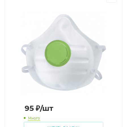
95
₽
/шт
Много