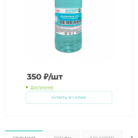
350
₽
/шт
Достаточно
КУПИТЬ В 1 КЛИК
ОПИСАНИЕ
ОТЗЫВЫ
КАК КУПИТЬ
О