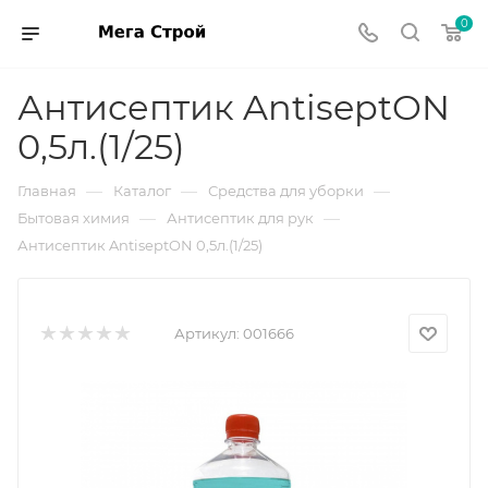
0
Антисептик AntiseptON
0,5л.(1/25)
—
—
—
Главная
Каталог
Средства для уборки
—
—
Бытовая химия
Антисептик для рук
Антисептик AntiseptON 0,5л.(1/25)
Артикул:
001666