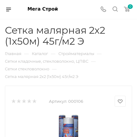
0
Сетка малярная 2х2
(1х50м) 45г/м2 Э
—
—
—
Главная
Каталог
Стройматериалы
—
Сетки кладочные, стекловолокно, ЦПВС
—
Сетки стекловолокно
Сетка малярная 2х2 (1х50м) 45г/м2 Э
Артикул:
000106