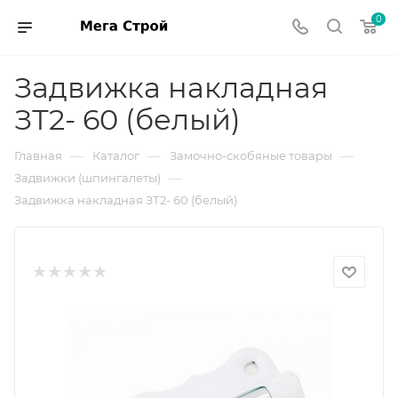
0
Задвижка накладная
ЗТ2- 60 (белый)
—
—
—
Главная
Каталог
Замочно-скобяные товары
—
Задвижки (шпингалеты)
Задвижка накладная ЗТ2- 60 (белый)