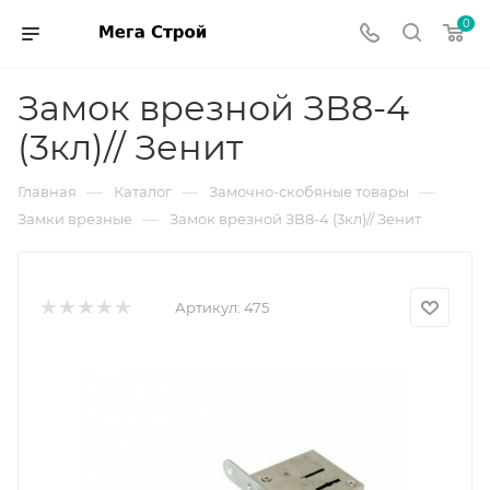
0
Замок врезной ЗВ8-4
(3кл)// Зенит
—
—
—
Главная
Каталог
Замочно-скобяные товары
—
Замки врезные
Замок врезной ЗВ8-4 (3кл)// Зенит
Артикул:
475