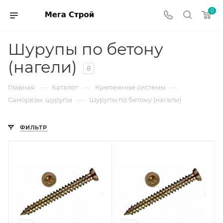
0
Шурупы по бетону
(нагели)
8
—
—
—
Главная
Каталог
Крепежные системы
—
Саморезы, шурупы
Шурупы по бетону (нагели)
ФИЛЬТР