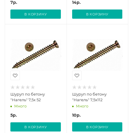
7
р.
14
р.
В КОРЗИНУ
В КОРЗИНУ
Шуруп по бетону
Шуруп по бетону
"Нагель" 7,5х 52
"Нагель" 7,5х112
Много
Много
5
р.
10
р.
В КОРЗИНУ
В КОРЗИНУ