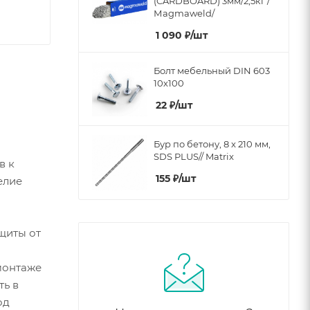
(CARDBOARD) 3мм/2,5кг /
Мagmaweld/
1 090
₽
/шт
Болт мебельный DIN 603
10х100
22
₽
/шт
Бур по бетону, 8 x 210 мм,
SDS PLUS// Matrix
в к
155
₽
/шт
елие
щиты от
 монтаже
ть в
од