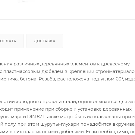
ОПЛАТА
ДОСТАВКА
пления различных деревянных элементов к древесному
 с пластмассовым дюбелем в креплении стройматериало
ирпича, бетона. Резьба, расположена под углом 60°, изд
ологии холодного проката стали, оцинковывается для за
аходит применение при сборке и установке деревянных
рупы марки DIN 571 также могут быть использованы при
 полу, при этом шурупы-глухари понадобится вкручива
ыми в них пластиковыми дюбелями. Если необходимо, п