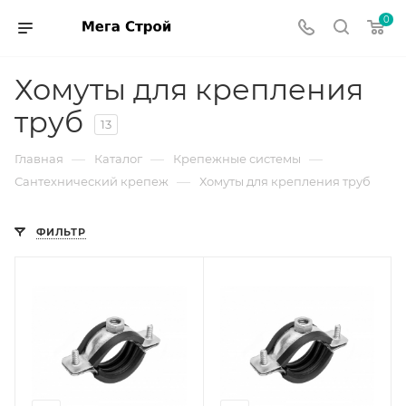
0
Хомуты для крепления
труб
13
—
—
—
Главная
Каталог
Крепежные системы
—
Сантехнический крепеж
Хомуты для крепления труб
ФИЛЬТР