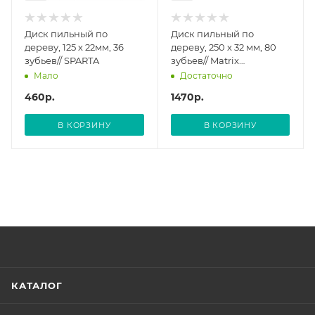
Диск пильный по
Диск пильный по
дереву, 125 х 22мм, 36
дереву, 250 х 32 мм, 80
зубьев// SPARTA
зубьев// Matrix
Professional
Мало
Достаточно
460
р.
1470
р.
В КОРЗИНУ
В КОРЗИНУ
КАТАЛОГ