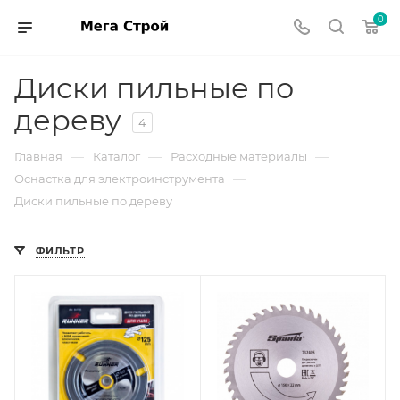
0
Диски пильные по
дереву
4
—
—
—
Главная
Каталог
Расходные материалы
—
Оснастка для электроинструмента
Диски пильные по дереву
ФИЛЬТР