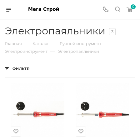
0
Электропаяльники
3
—
—
—
Главная
Каталог
Ручной инструмент
—
Электроинструмент
Электропаяльники
ФИЛЬТР