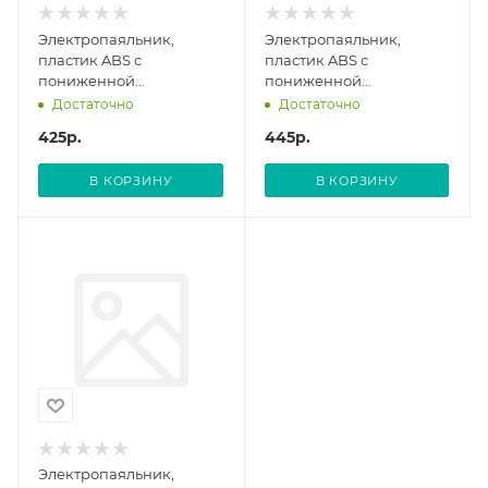
Электропаяльник,
Электропаяльник,
пластик ABS с
пластик ABS с
пониженной
пониженной
теплопроводностью, 220
теплопроводностью, 220
Достаточно
Достаточно
В, 40 W. MATRIX
В, 60 W. MATRIX
425
р.
445
р.
В КОРЗИНУ
В КОРЗИНУ
Электропаяльник,