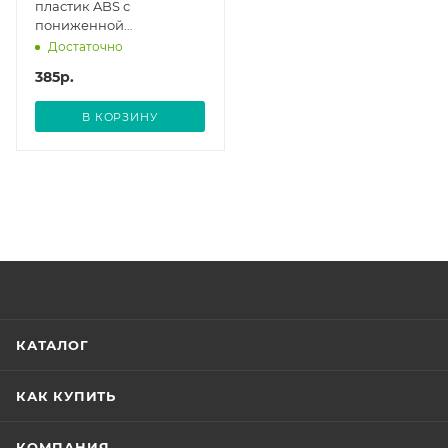
пластик ABS с
пониженной
теплопроводностью, 220
Достаточно
В, 30 W. MATRIX
385
р.
В КОРЗИНУ
КАТАЛОГ
КАК КУПИТЬ
КОМПАНИЯ