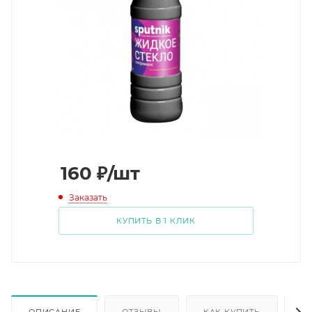
160
₽
/шт
Заказать
КУПИТЬ В 1 КЛИК
ОПИСАНИЕ
ОТЗЫВЫ
КАК КУПИТЬ
О