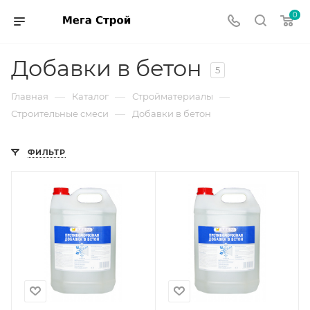
0
Добавки в бетон
5
—
—
—
Главная
Каталог
Стройматериалы
—
Строительные смеси
Добавки в бетон
ФИЛЬТР