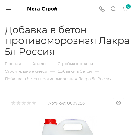
0
Добавка в бетон
противоморозная Лакра
5л Россия
—
—
—
Главная
Каталог
Стройматериалы
—
—
Строительные смеси
Добавки в бетон
Добавка в бетон противоморозная Лакра 5л Россия
Артикул:
0007993