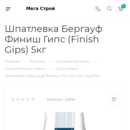
0
Шпатлевка Бергауф
Финиш Гипс (Finish
Gips) 5кг
—
—
—
Главная
Каталог
Стройматериалы
—
—
Строительные смеси
Шпатлевки
Шпатлевка Бергауф Финиш Гипс (Finish Gips) 5кг
Артикул:
22834