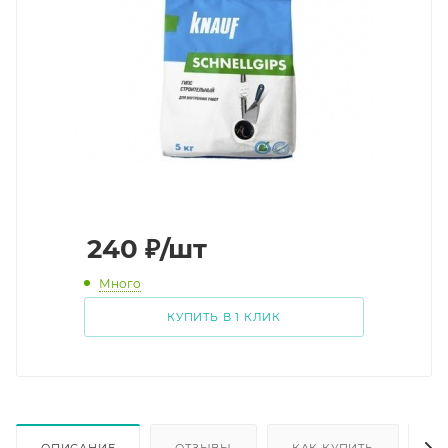
240
₽
/шт
Много
КУПИТЬ В 1 КЛИК
ОПИСАНИЕ
ОТЗЫВЫ
КАК КУПИТЬ
О