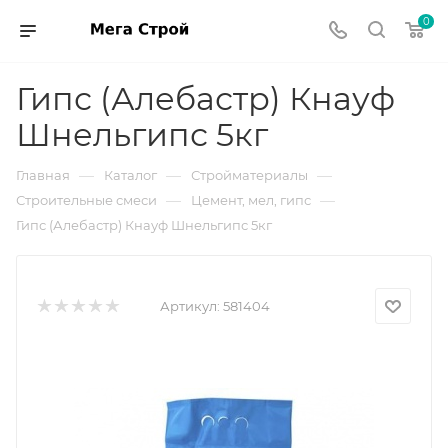
0
Гипс (Алебастр) Кнауф
Шнельгипс 5кг
—
—
—
Главная
Каталог
Стройматериалы
—
—
Строительные смеси
Цемент, мел, гипс
Гипс (Алебастр) Кнауф Шнельгипс 5кг
Артикул:
581404