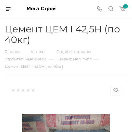
0
Цемент ЦЕМ I 42,5Н (по
40кг)
—
—
—
Главная
Каталог
Стройматериалы
—
—
Строительные смеси
Цемент, мел, гипс
Цемент ЦЕМ I 42,5Н (по 40кг)