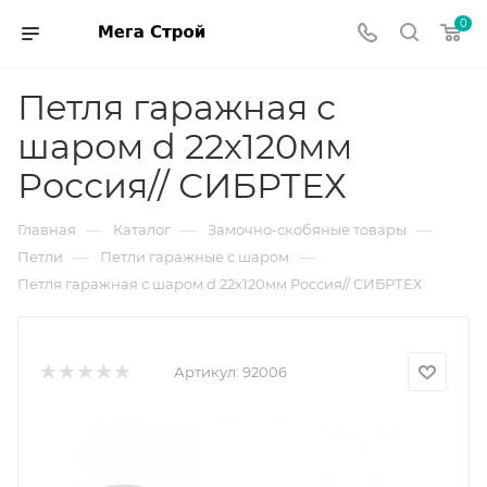
0
Петля гаражная с
шаром d 22х120мм
Россия// СИБРТЕХ
—
—
—
Главная
Каталог
Замочно-скобяные товары
—
—
Петли
Петли гаражные с шаром
Петля гаражная с шаром d 22х120мм Россия// СИБРТЕХ
Артикул:
92006