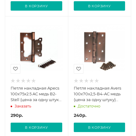
В КОРЗИНУ
В КОРЗИНУ
Петля накладная Apecs
Петля накладная Avers
100х75х2.5 AC медь В2-
100х70х2,5-В4-AC медь
Stell (цена за одну штуку)
(цена за одну штуку)
00018043
00017636 (12/96)
Заказать
Достаточно
290
р.
240
р.
В КОРЗИНУ
В КОРЗИНУ