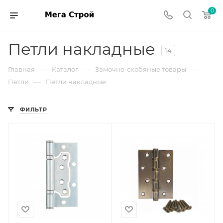
0
Петли накладные
14
—
—
—
Главная
Каталог
Замочно-скобяные товары
—
Петли
Петли накладные
ФИЛЬТР