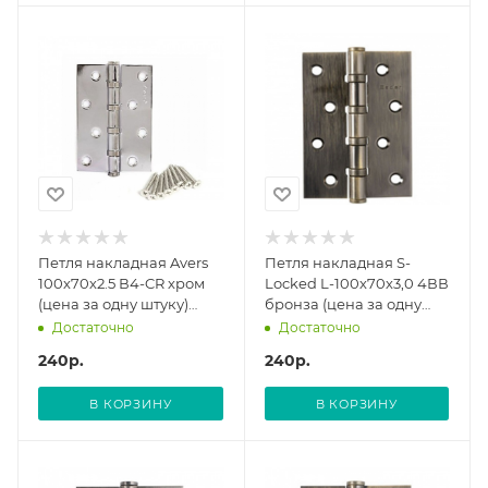
Петля накладная Avers
Петля накладная S-
100х70х2.5 В4-CR хром
Locked L-100х70х3,0 4ВВ
(цена за одну штуку)
бронза (цена за одну
(12/96)
штуку) 116080
Достаточно
Достаточно
240
р.
240
р.
В КОРЗИНУ
В КОРЗИНУ