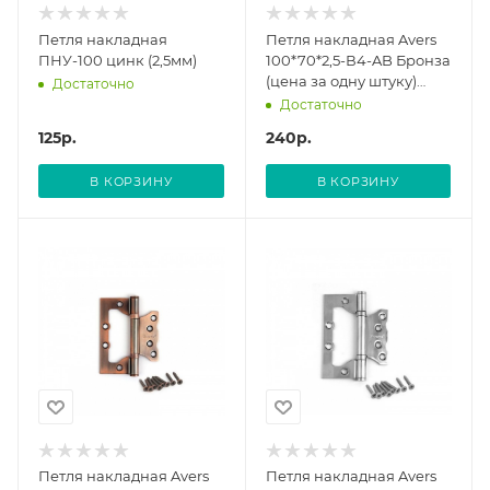
Петля накладная
Петля накладная Avers
ПНУ-100 цинк (2,5мм)
100*70*2,5-В4-AB Бронза
(цена за одну штуку)
Достаточно
00017635 (12/96)
Достаточно
125
р.
240
р.
В КОРЗИНУ
В КОРЗИНУ
Петля накладная Avers
Петля накладная Avers