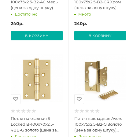
100х75х2.5-В2-AC Медь
100х75х2.5-В2-CR Хром
(цена за одну штуку)
(цена за одну штуку)
00018542 (0/96)
00018545 (20/100)
Достаточно
Много
240
р.
240
р.
В КОРЗИНУ
В КОРЗИНУ
Петля накладная S-
Петля накладная Avers
Locked B-100х70х2,5-
100х75х2.5-B2-G Золото
4ВВ-G золото (цена за
(цена за одну штуку)
одну штуку) 121401
00018544 (12/96)
Достаточно
Достаточно