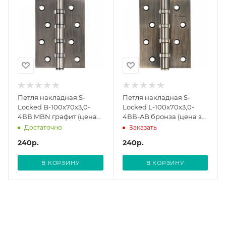
Петля накладная S-
Петля накладная S-
Locked B-100х70х3,0-
Locked L-100х70х3,0-
4ВВ MBN графит (цена
4ВВ-AB бронза (цена за
за одну штуку) 121328
одну штуку) 120274
Достаточно
Заказать
240
р.
240
р.
В КОРЗИНУ
В КОРЗИНУ