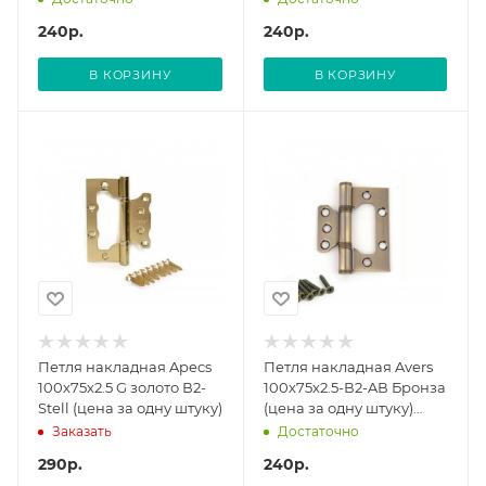
240
р.
240
р.
В КОРЗИНУ
В КОРЗИНУ
Петля накладная Apecs
Петля накладная Avers
100х75х2.5 G золото В2-
100х75х2.5-В2-AВ Бронза
Stell (цена за одну штуку)
(цена за одну штуку)
00018541 (12/96)
Заказать
Достаточно
290
р.
240
р.