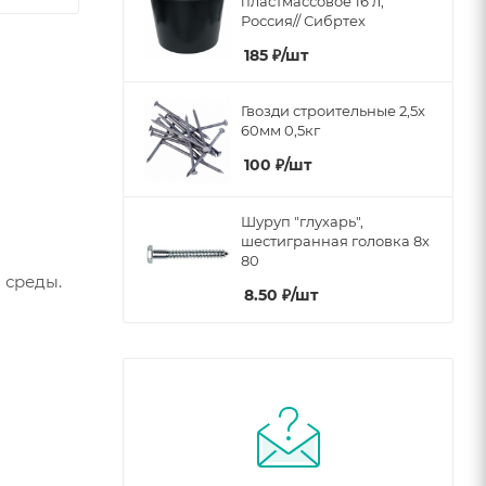
пластмассовое 16 л,
Россия// Сибртех
185
₽
/шт
Гвозди строительные 2,5х
60мм 0,5кг
100
₽
/шт
Шуруп "глухарь",
шестигранная головка 8х
80
 среды.
8.50
₽
/шт