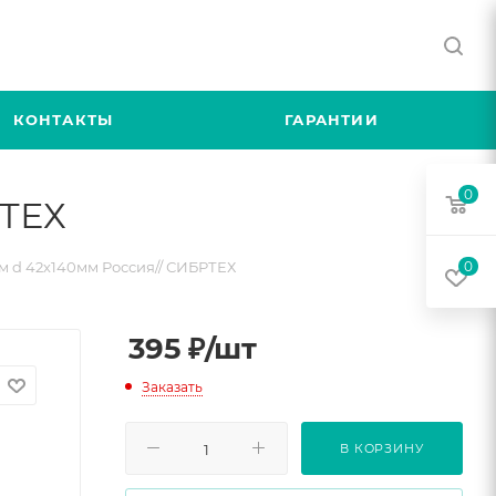
КОНТАКТЫ
ГАРАНТИИ
0
РТЕХ
м d 42х140мм Россия// СИБРТЕХ
0
395
₽
/шт
Заказать
В КОРЗИНУ