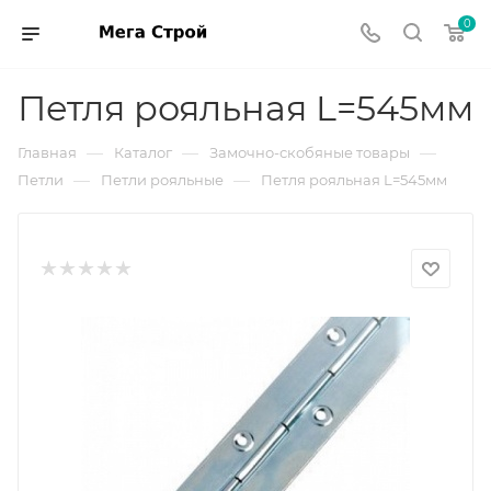
0
Петля рояльная L=545мм
—
—
—
Главная
Каталог
Замочно-скобяные товары
—
—
Петли
Петли рояльные
Петля рояльная L=545мм